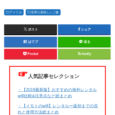
アメリカ
世界の美味しいご飯
ポスト
シェア
はてブ
送る
Pocket
feedly
☞
人気記事セレクション
・【2019最新版】おすすめの海外レンタル
wifi比較&注意点など総まとめ
・【イモトのwifi】レンタル〜返却までの流
れと使用方法総まとめ