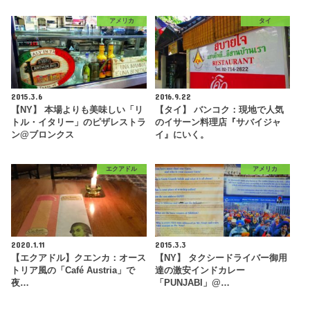
アメリカ
タイ
2015.3.6
2016.9.22
【NY】 本場よりも美味しい「リ
【タイ】 バンコク：現地で人気
トル・イタリー」のピザレストラ
のイサーン料理店『サバイジャ
ン@ブロンクス
イ』にいく。
エクアドル
アメリカ
2020.1.11
2015.3.3
【エクアドル】クエンカ：オース
【NY】 タクシードライバー御用
トリア風の「Café Austria」で
達の激安インドカレー
夜…
「PUNJABI」@…