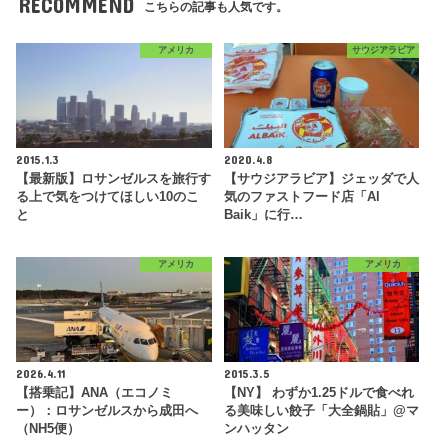
RECOMMEND
こちらの記事も人気です。
アメリカ
サウジアラビア
2015.1.3
2020.4.8
【最新版】ロサンゼルスを旅行す
【サウジアラビア】ジェッダで人
る上で気をつけてほしい10のこ
気のファストフード店「Al
と
Baik」に行…
アメリカ
アメリカ
2026.4.11
2015.3.5
【搭乗記】ANA（エコノミ
【NY】 わずか1.25ドルで食べれ
ー）：ロサンゼルスから成田へ
る美味しい餃子「大全鍋貼」@マ
（NH5便）
ンハッタン