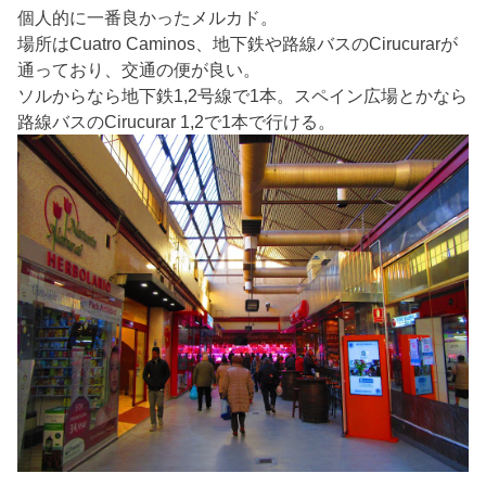
個人的に一番良かったメルカド。
場所はCuatro Caminos、地下鉄や路線バスのCirucurarが
通っており、交通の便が良い。
ソルからなら地下鉄1,2号線で1本。スペイン広場とかなら
路線バスのCirucurar 1,2で1本で行ける。