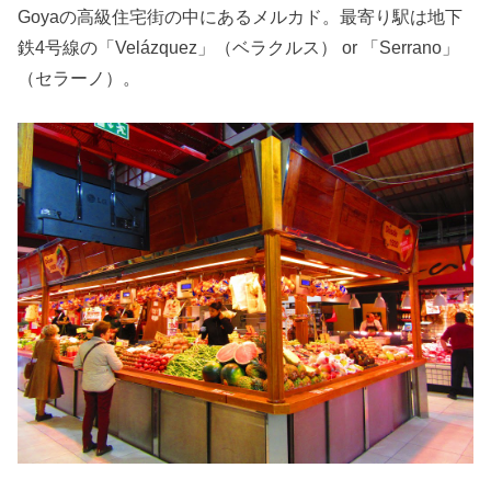
Goyaの高級住宅街の中にあるメルカド。最寄り駅は地下
鉄4号線の「Velázquez」（ベラクルス） or 「Serrano」
（セラーノ）。