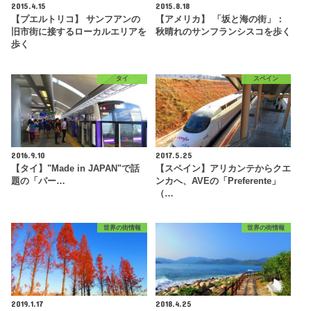
2015.4.15
2015.8.18
【プエルトリコ】 サンフアンの
【アメリカ】 「坂と海の街」：
旧市街に接するローカルエリアを
秋晴れのサンフランシスコを歩く
歩く
タイ
スペイン
2016.9.10
2017.5.25
【タイ】"Made in JAPAN"で話
【スペイン】アリカンテからクエ
題の「パー…
ンカへ、AVEの「Preferente」
（…
世界の街情報
世界の街情報
2019.1.17
2018.4.25