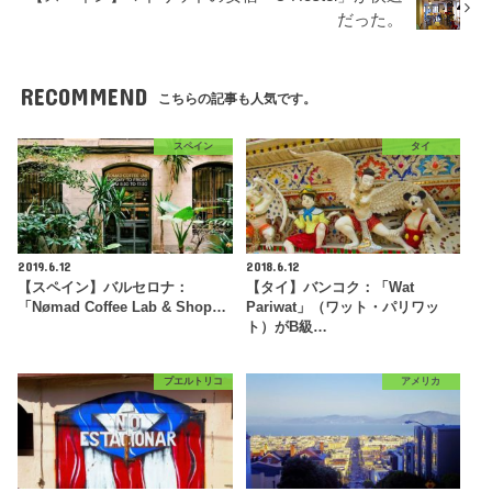
だった。
RECOMMEND
こちらの記事も人気です。
スペイン
タイ
2019.6.12
2018.6.12
【スペイン】バルセロナ：
【タイ】バンコク：「Wat
「Nømad Coffee Lab & Shop…
Pariwat」（ワット・パリワッ
ト）がB級…
プエルトリコ
アメリカ