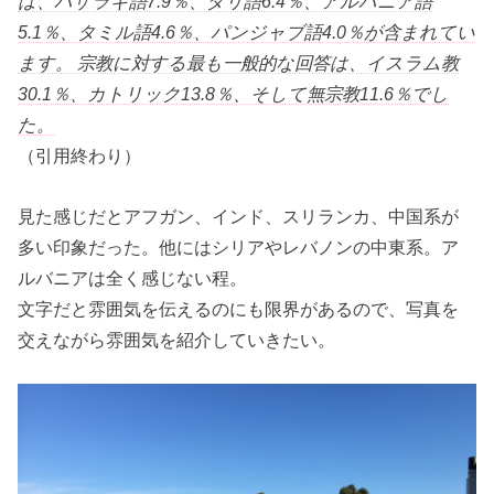
は、ハザラギ語7.9％、ダリ語6.4％、アルバニア語
5.1％、タミル語4.6％、パンジャブ語4.0％が含まれてい
ます。 宗教に対する最も一般的な回答は、イスラム教
30.1％、カトリック13.8％、そして無宗教11.6％でし
た。
（引用終わり）
見た感じだとアフガン、インド、スリランカ、中国系が
多い印象だった。他にはシリアやレバノンの中東系。ア
ルバニアは全く感じない程。
文字だと雰囲気を伝えるのにも限界があるので、写真を
交えながら雰囲気を紹介していきたい。