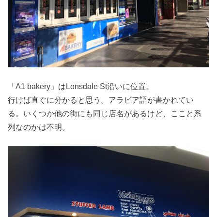
「A1 bakery」はLonsdale St沿いに位置。
行けば直ぐに分かると思う。アラビア語が書かれてい
る。いくつか他の街にも同じ店名があるけど、ここと系
列なのかは不明。