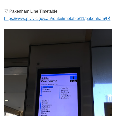
▽ Pakenham Line Timetable
https://www.ptv.vic.gov.au/route/timetable/11/pakenham/