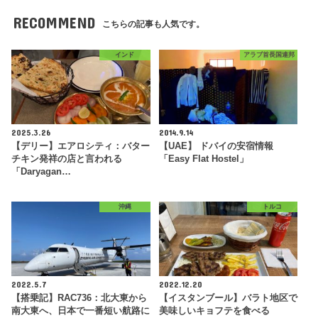
RECOMMEND
こちらの記事も人気です。
インド
アラブ首長国連邦
2025.3.26
2014.9.14
【デリー】エアロシティ：バター
【UAE】 ドバイの安宿情報
チキン発祥の店と言われる
「Easy Flat Hostel」
「Daryagan…
沖縄
トルコ
2022.5.7
2022.12.20
【搭乗記】RAC736：北大東から
【イスタンブール】バラト地区で
南大東へ、日本で一番短い航路に
美味しいキョフテを食べる