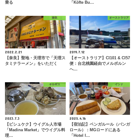
乗る
「Köfte Bu…
奈良
オーストラリア
2022.2.21
2019.7.12
【奈良】聖地・天理市で「天理ス
【オーストラリア】CI101 & CI57
タミナラーメン」をいただく
便：台北桃園経由でメルボルン
へ…
キルギス
インド
2023.7.3
2025.4.16
【ビシュケク】ウイグル人市場
【宿泊記】ベンガルール（バンガ
「Madina Market」でウイグル料
ロール）：MGロードにある
理…
「Hotel I…