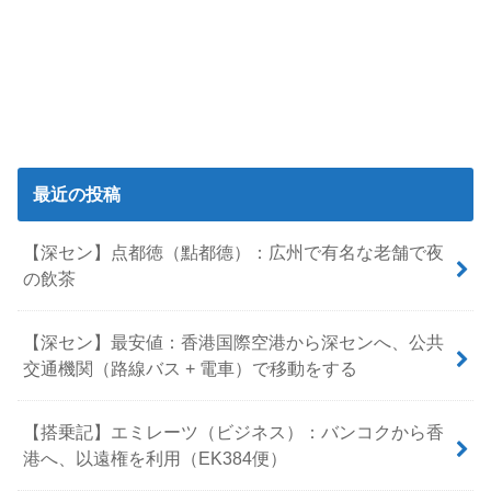
最近の投稿
【深セン】点都徳（點都德）：広州で有名な老舗で夜
の飲茶
【深セン】最安値：香港国際空港から深センへ、公共
交通機関（路線バス + 電車）で移動をする
【搭乗記】エミレーツ（ビジネス）：バンコクから香
港へ、以遠権を利用（EK384便）