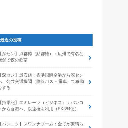
最近の投稿
【深セン】点都徳（點都德）：広州で有名な
老舗で夜の飲茶
【深セン】最安値：香港国際空港から深セン
へ、公共交通機関（路線バス + 電車）で移動
をする
【搭乗記】エミレーツ（ビジネス）：バンコ
クから香港へ、以遠権を利用（EK384便）
【バンコク】スワンナプーム：全てが素晴ら