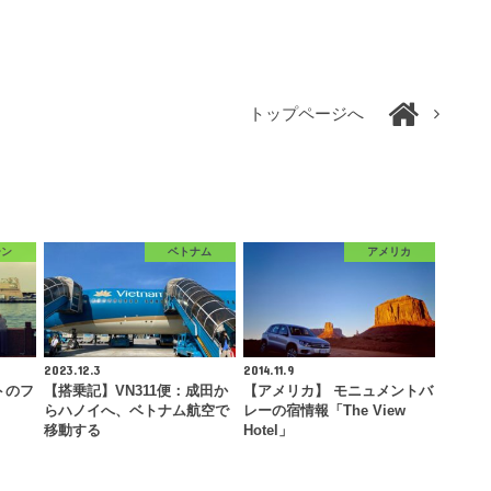
トップページへ
ーン
ベトナム
アメリカ
2023.12.3
2014.11.9
トのフ
【搭乗記】VN311便：成田か
【アメリカ】 モニュメントバ
らハノイへ、ベトナム航空で
レーの宿情報「The View
移動する
Hotel」