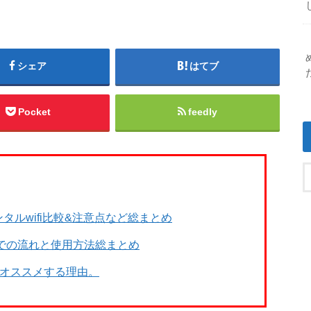
シェア
はてブ
Pocket
feedly
タルwifi比較&注意点など総まとめ
までの流れと使用方法総まとめ
をオススメする理由。