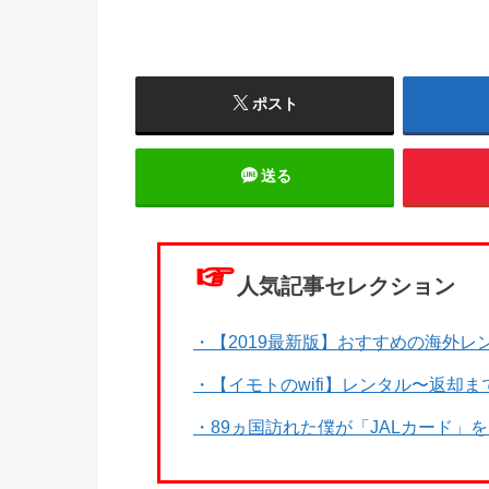
ポスト
送る
☞
人気記事セレクション
・【2019最新版】おすすめの海外レン
・【イモトのwifi】レンタル〜返却
・89ヵ国訪れた僕が「JALカード」