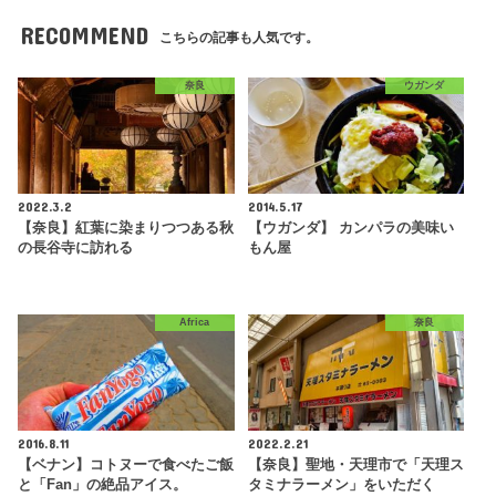
RECOMMEND
こちらの記事も人気です。
奈良
ウガンダ
2022.3.2
2014.5.17
【奈良】紅葉に染まりつつある秋
【ウガンダ】 カンパラの美味い
の長谷寺に訪れる
もん屋
Africa
奈良
2016.8.11
2022.2.21
【ベナン】コトヌーで食べたご飯
【奈良】聖地・天理市で「天理ス
と「Fan」の絶品アイス。
タミナラーメン」をいただく