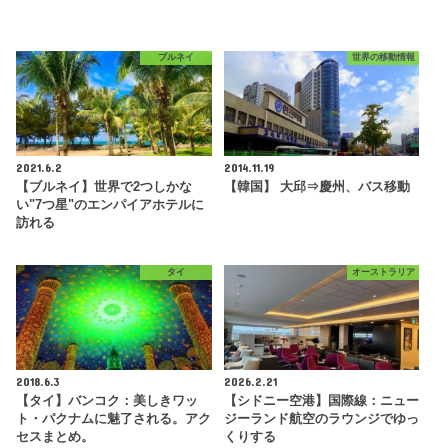
ブルネイ
世界の移動情報
2021.6.2
2014.11.19
【ブルネイ】世界で2つしかな
【韓国】 大邱⇒慶州、バス移動
い"7つ星"のエンパイアホテルに
訪れる
タイ
オーストラリア
2018.6.3
2026.2.21
【タイ】バンコク：美しきワッ
【シドニー空港】国際線：ニュー
ト・パクナムに魅了される。アク
ジーランド航空のラウンジでゆっ
セスまとめ。
くりする