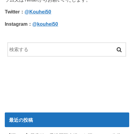
Twitter：
@Kouhei50
Instagram：
@kouhei50
最近の投稿