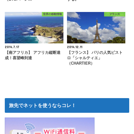
世界の移動情報
フランス
2014.7.17
2014.12.11
【南アフリカ】 アフリカ縦断達
【フランス】 パリの人気ビスト
成！喜望峰到達
ロ「シャルティエ」
（CHARTIER）
旅先でネットを使うならコレ！