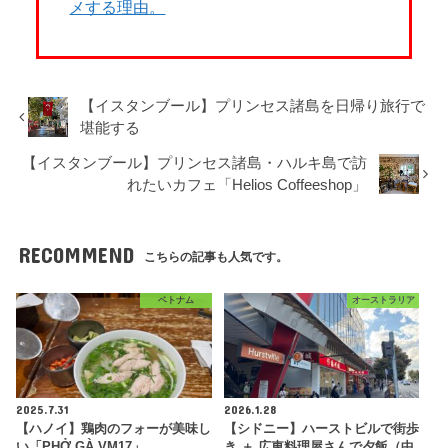
メする理由。
【イスタンブール】プリンセス諸島を日帰り旅行で
堪能する
【イスタンブール】プリンセス諸島・ハルキ島で訪
れたいカフェ「Helios Coffeeshop」
RECOMMEND
こちらの記事も人気です。
ベトナム
オーストラリア
2025.7.31
2026.1.28
【ハノイ】鶏肉のフォーが美味し
【シドニー】ハーストビルで街歩
い「PHỞ GÀ VM17」
き ＋ 広東料理屋さんで夕飯（中