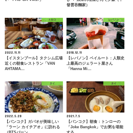
發雲吞麵家）
トルコ
レバノン
2022.11.11
2018.12.11
【イスタンブール】タクシム広場
【レバノン】ベイルート：人類史
近くの朝食レストラン「VAN
上最高のジェラート屋さん
AHTAMA…
「Hanna Mi…
タイ
タイ
2022.5.28
2021.7.5
【バンコク】ガパオが美味しい
【バンコク】朝食：トンローの
「ラーン カイチアオ」に訪れる
「Joke Bangkok」でお粥を堪能
（BTSバーン…
する。