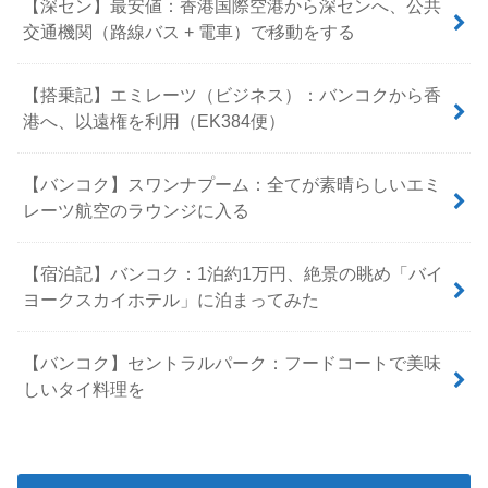
【深セン】最安値：香港国際空港から深センへ、公共
交通機関（路線バス + 電車）で移動をする
【搭乗記】エミレーツ（ビジネス）：バンコクから香
港へ、以遠権を利用（EK384便）
【バンコク】スワンナプーム：全てが素晴らしいエミ
レーツ航空のラウンジに入る
【宿泊記】バンコク：1泊約1万円、絶景の眺め「バイ
ヨークスカイホテル」に泊まってみた
【バンコク】セントラルパーク：フードコートで美味
しいタイ料理を