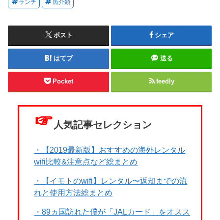
ランチ
魚介類
ポスト
シェア
はてブ
送る
Pocket
feedly
☞
人気記事セレクション
・【2019最新版】おすすめの海外レンタル
wifi比較&注意点など総まとめ
・【イモトのwifi】レンタル〜返却までの流
れと使用方法総まとめ
・89ヵ国訪れた僕が「JALカード」をオスス