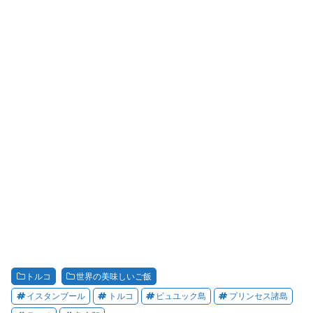
トルコ
世界の美味しいご飯
イスタンブール
トルコ
ビュユック島
プリンセス諸島