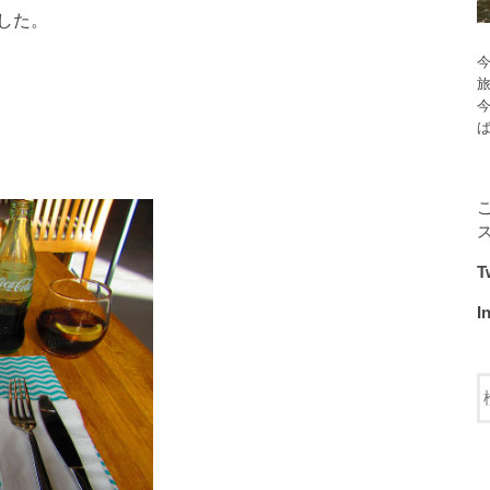
した。
今
T
I