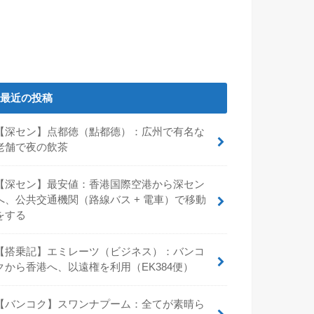
最近の投稿
【深セン】点都徳（點都德）：広州で有名な
老舗で夜の飲茶
【深セン】最安値：香港国際空港から深セン
へ、公共交通機関（路線バス + 電車）で移動
をする
【搭乗記】エミレーツ（ビジネス）：バンコ
クから香港へ、以遠権を利用（EK384便）
【バンコク】スワンナプーム：全てが素晴ら