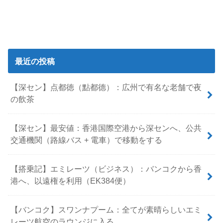
最近の投稿
【深セン】点都徳（點都德）：広州で有名な老舗で夜
の飲茶
【深セン】最安値：香港国際空港から深センへ、公共
交通機関（路線バス + 電車）で移動をする
【搭乗記】エミレーツ（ビジネス）：バンコクから香
港へ、以遠権を利用（EK384便）
【バンコク】スワンナプーム：全てが素晴らしいエミ
レーツ航空のラウンジに入る