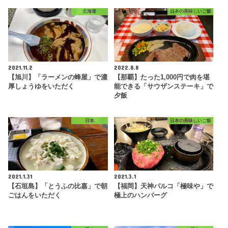
北海道
日本の美味しいご飯
2021.11.2
2022.8.8
【旭川】「ラーメンの蜂屋」で濃
【那覇】たった1,000円で肉を堪
厚しょうゆをいただく
能できる「サウザンステーキ」で
夕飯
日本
日本の美味しいご飯
2021.1.31
2021.3.1
【石垣島】「とうふの比嘉」で朝
【福岡】天神パルコ「極味や」で
ごはんをいただく
極上のハンバーグ