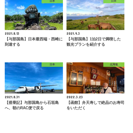
日本
日本
2021.8.13
2021.9.3
【与那国島】日本最西端・西崎に
【与那国島】1泊2日で満喫した
到達する
観光プランを紹介する
日本
北海道
2021.8.31
2022.3.23
【搭乗記】与那国島から石垣島
【函館】弁天寿しで絶品のお寿司
へ、朝のRAC便で戻る
をいただく