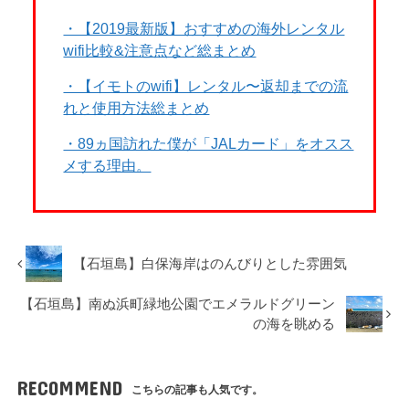
・【2019最新版】おすすめの海外レンタル
wifi比較&注意点など総まとめ
・【イモトのwifi】レンタル〜返却までの流
れと使用方法総まとめ
・89ヵ国訪れた僕が「JALカード」をオスス
メする理由。
【石垣島】白保海岸はのんびりとした雰囲気
【石垣島】南ぬ浜町緑地公園でエメラルドグリーン
の海を眺める
RECOMMEND
こちらの記事も人気です。