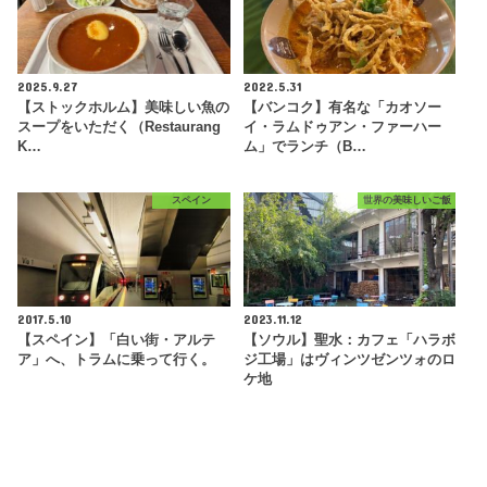
2025.9.27
2022.5.31
【ストックホルム】美味しい魚の
【バンコク】有名な「カオソー
スープをいただく（Restaurang
イ・ラムドゥアン・ファーハー
K…
ム」でランチ（B…
スペイン
世界の美味しいご飯
2017.5.10
2023.11.12
【スペイン】「白い街・アルテ
【ソウル】聖水：カフェ「ハラボ
ア」へ、トラムに乗って行く。
ジ工場」はヴィンツゼンツォのロ
ケ地