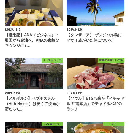
2025.12.5
2014.6.20
【搭乗記】ANA（ビジネス）：
【タンザニア】 ザンジバル島に
羽田から金浦へ、ANAの素敵な
マサイ族がいた件について
ラウンジにも…
オーストラリア
世界の美味しいご飯
2019.7.24
2024.1.22
【メルボルン】ハブホステル
【ソウル】BTSも来た「イチャド
（Hub Hostel）は安くて快適な
ル 江南本店」でチャドルバギの
宿だった。
ランチ
スウェーデン
タイ