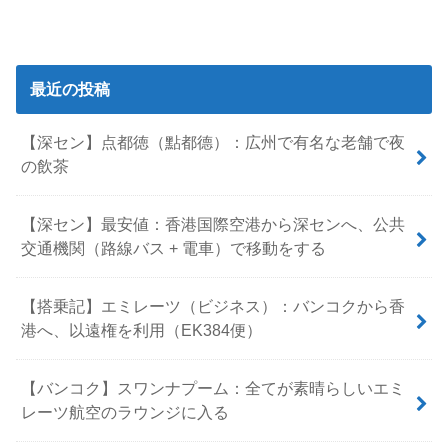
最近の投稿
【深セン】点都徳（點都德）：広州で有名な老舗で夜
の飲茶
【深セン】最安値：香港国際空港から深センへ、公共
交通機関（路線バス + 電車）で移動をする
【搭乗記】エミレーツ（ビジネス）：バンコクから香
港へ、以遠権を利用（EK384便）
【バンコク】スワンナプーム：全てが素晴らしいエミ
レーツ航空のラウンジに入る