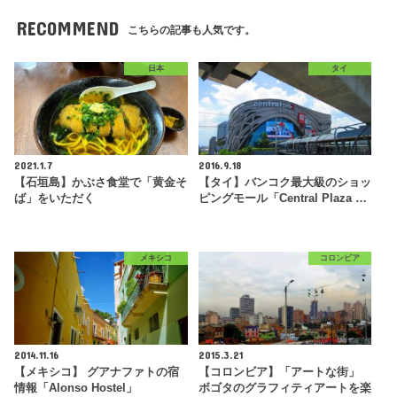
RECOMMEND
こちらの記事も人気です。
日本
タイ
2021.1.7
2016.9.18
【石垣島】かぶさ食堂で「黄金そ
【タイ】バンコク最大級のショッ
ば」をいただく
ピングモール「Central Plaza …
メキシコ
コロンビア
2014.11.16
2015.3.21
【メキシコ】 グアナファトの宿
【コロンビア】「アートな街」
情報「Alonso Hostel」
ボゴタのグラフィティアートを楽