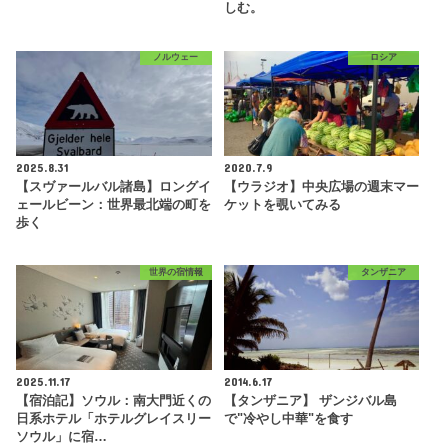
しむ。
ノルウェー
ロシア
2025.8.31
2020.7.9
【スヴァールバル諸島】ロングイ
【ウラジオ】中央広場の週末マー
ェールビーン：世界最北端の町を
ケットを覗いてみる
歩く
世界の宿情報
タンザニア
2025.11.17
2014.6.17
【宿泊記】ソウル：南大門近くの
【タンザニア】 ザンジバル島
日系ホテル「ホテルグレイスリー
で"冷やし中華"を食す
ソウル」に宿…