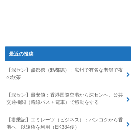
最近の投稿
【深セン】点都徳（點都德）：広州で有名な老舗で夜
の飲茶
【深セン】最安値：香港国際空港から深センへ、公共
交通機関（路線バス + 電車）で移動をする
【搭乗記】エミレーツ（ビジネス）：バンコクから香
港へ、以遠権を利用（EK384便）