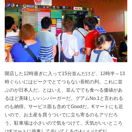
開店した12時過ぎに入って15分並んだけど、12時半～13
時ぐらいにはピークでとてつもない長蛇の列。これに並
ぶのが日本人だ。とはいえ、並んででも食べる価値があ
るほど美味しいハンバーガーだ。グアムNo.1と言われる
のも納得。サービス面も含めてGoodだ。Kマートにも近
いので、お土産を買うついでに立ち寄るのもアリだろ
う。駐車場は小さいので気をつけて。天気がいいところ
はKマートに停車して歩いてくるのもいいはずだ。