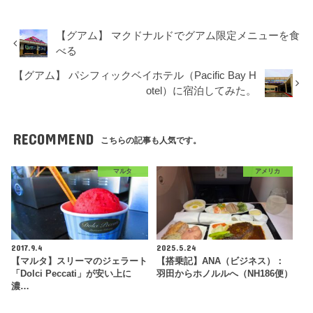
【グアム】 マクドナルドでグアム限定メニューを食
べる
【グアム】 パシフィックベイホテル（Pacific Bay H
otel）に宿泊してみた。
RECOMMEND
こちらの記事も人気です。
マルタ
アメリカ
2017.9.4
2025.5.24
【マルタ】スリーマのジェラート
【搭乗記】ANA（ビジネス）：
「Dolci Peccati」が安い上に
羽田からホノルルへ（NH186便）
濃…