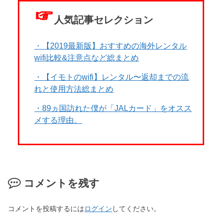
☞
人気記事セレクション
・【2019最新版】おすすめの海外レンタル
wifi比較&注意点など総まとめ
・【イモトのwifi】レンタル〜返却までの流
れと使用方法総まとめ
・89ヵ国訪れた僕が「JALカード」をオスス
メする理由。
コメントを残す
コメントを投稿するには
ログイン
してください。