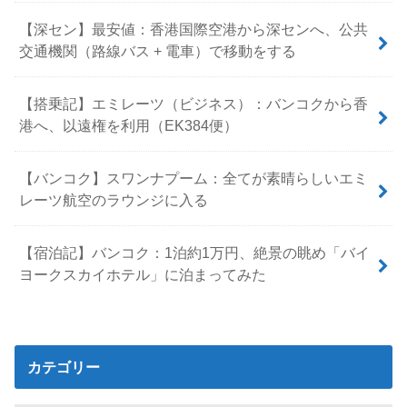
【深セン】最安値：香港国際空港から深センへ、公共
交通機関（路線バス + 電車）で移動をする
【搭乗記】エミレーツ（ビジネス）：バンコクから香
港へ、以遠権を利用（EK384便）
【バンコク】スワンナプーム：全てが素晴らしいエミ
レーツ航空のラウンジに入る
【宿泊記】バンコク：1泊約1万円、絶景の眺め「バイ
ヨークスカイホテル」に泊まってみた
カテゴリー