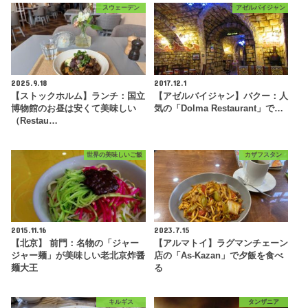
スウェーデン
アゼルバイジャン
2025.9.18
2017.12.1
【ストックホルム】ランチ：国立
【アゼルバイジャン】バクー：人
博物館のお昼は安くて美味しい
気の「Dolma Restaurant」で…
（Restau…
世界の美味しいご飯
カザフスタン
2015.11.16
2023.7.15
【北京】 前門：名物の「ジャー
【アルマトイ】ラグマンチェーン
ジャー麺」が美味しい老北京炸醤
店の「As-Kazan」で夕飯を食べ
麺大王
る
キルギス
タンザニア