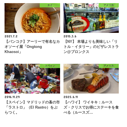
タイ
アメリカ
2021.7.2
2015.3.6
【バンコク】アーリーで有名なカ
【NY】 本場よりも美味しい「リ
オソーイ屋「Ongtong
トル・イタリー」のピザレストラ
Khaosoi」
ン@ブロンクス
スペイン
アメリカ
2016.11.29
2025.6.11
【スペイン】マドリッドの蚤の市
【ハワイ】 ワイキキ：ルース
「ラストロ」（El Rastro）をぶ
ズ・クリスでお得にステーキを食
らつく。
べる（ルースズ…