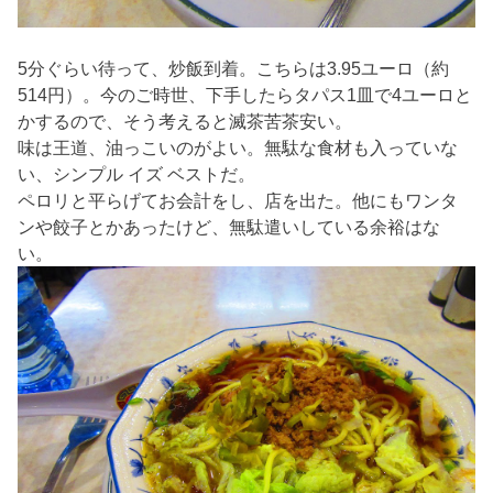
5分ぐらい待って、炒飯到着。こちらは3.95ユーロ（約
514円）。今のご時世、下手したらタパス1皿で4ユーロと
かするので、そう考えると滅茶苦茶安い。
味は王道、油っこいのがよい。無駄な食材も入っていな
い、シンプル イズ ベストだ。
ペロリと平らげてお会計をし、店を出た。他にもワンタ
ンや餃子とかあったけど、無駄遣いしている余裕はな
い。