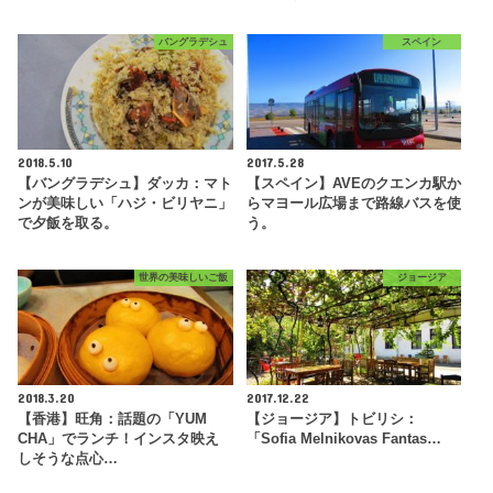
バングラデシュ
スペイン
2018.5.10
2017.5.28
【バングラデシュ】ダッカ：マト
【スペイン】AVEのクエンカ駅か
ンが美味しい「ハジ・ビリヤニ」
らマヨール広場まで路線バスを使
で夕飯を取る。
う。
世界の美味しいご飯
ジョージア
2018.3.20
2017.12.22
【香港】旺角：話題の「YUM
【ジョージア】トビリシ：
CHA」でランチ！インスタ映え
「Sofia Melnikovas Fantas…
しそうな点心…