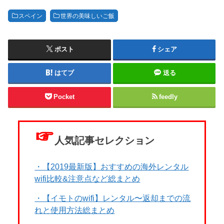
スペイン
世界の美味しいご飯
ポスト
シェア
はてブ
送る
Pocket
feedly
☞
人気記事セレクション
・【2019最新版】おすすめの海外レンタル
wifi比較&注意点など総まとめ
・【イモトのwifi】レンタル〜返却までの流
れと使用方法総まとめ