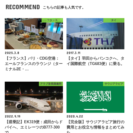
RECOMMEND
こちらの記事も人気です。
フランス
タイ
2025.3.8
2017.3.11
【フランス】パリ・CDG空港：
【タイ】羽田からバンコクへ、タ
エールフランスのラウンジ（ター
イ国際航空（TG683便）に乗る。
ミナル2E・…
アラブ首長国連邦
サウジアラビア
2022.9.19
2020.4.22
【搭乗記】EK319便：成田からド
【完全版】サウジアラビア旅行の
バイへ、エミレーツのB777-300
費用とお役立ち情報をまとめてみ
で…
た。