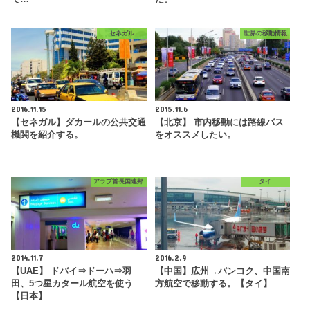
セネガル
世界の移動情報
2016.11.15
2015.11.6
【セネガル】ダカールの公共交通
【北京】 市内移動には路線バス
機関を紹介する。
をオススメしたい。
アラブ首長国連邦
タイ
2014.11.7
2016.2.9
【UAE】 ドバイ⇒ドーハ⇒羽
【中国】広州→バンコク、中国南
田、5つ星カタール航空を使う
方航空で移動する。【タイ】
【日本】