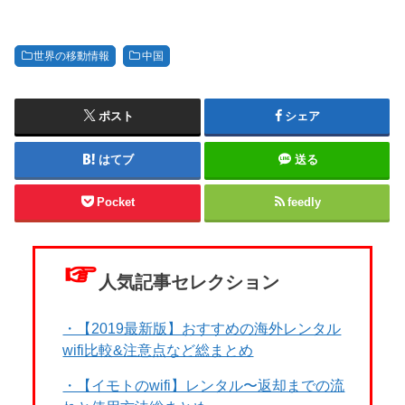
世界の移動情報
中国
ポスト
シェア
はてブ
送る
Pocket
feedly
☞
人気記事セレクション
・【2019最新版】おすすめの海外レンタル
wifi比較&注意点など総まとめ
・【イモトのwifi】レンタル〜返却までの流