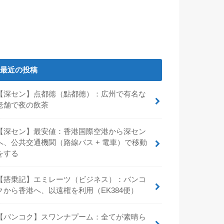
最近の投稿
【深セン】点都徳（點都德）：広州で有名な
老舗で夜の飲茶
【深セン】最安値：香港国際空港から深セン
へ、公共交通機関（路線バス + 電車）で移動
をする
【搭乗記】エミレーツ（ビジネス）：バンコ
クから香港へ、以遠権を利用（EK384便）
【バンコク】スワンナプーム：全てが素晴ら