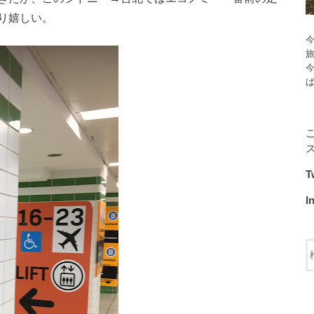
り嬉しい。
今
T
I