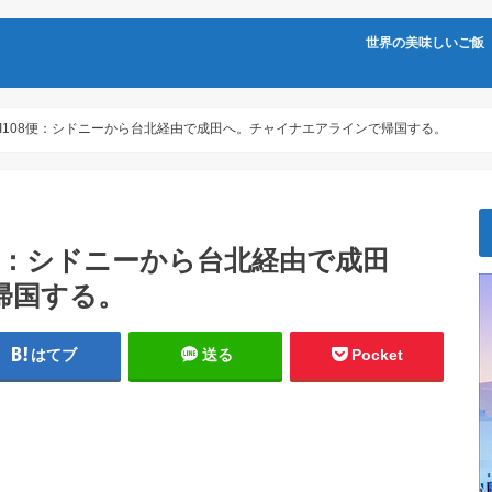
世界の美味しいご飯
＆CI108便：シドニーから台北経由で成田へ。チャイナエアラインで帰国する。
08便：シドニーから台北経由で成田
帰国する。
はてブ
送る
Pocket