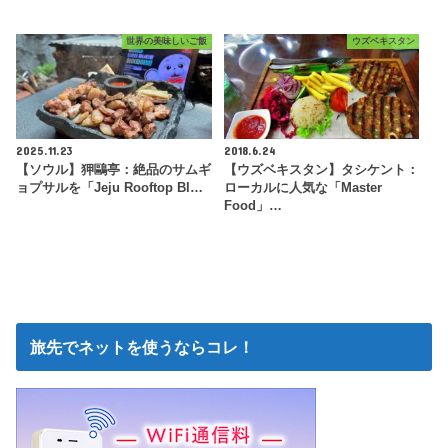
世界の美味しいご飯
ウズベキスタン
2025.11.23
2018.6.24
【ソウル】狎鷗亭：絶品のサムギ
【ウズベキスタン】タシケント：
ョプサルを「Jeju Rooftop Bl…
ローカルに人気な「Master
Food」…
旅先でネットを使うならコレ！