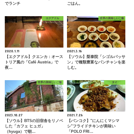
でランチ
ごはん。
エクアドル
世界の美味しいご飯
2020.1.11
2021.3.16
【エクアドル】クエンカ：オース
【ソウル】梨泰院「シゴルパッサ
トリア風の「Café Austria」で
ン」で種類豊富なパンチャンを楽
夜…
しむ。
世界の美味しいご飯
タイ
2023.10.27
2021.7.26
【ソウル】BTSの旧宿舎をリノベ
【バンコク】"にんにくマシマ
した「カフェ ヒュガ」
シ"フライドチキンが美味い
（hyuga）で朝…
「POLO FRI…