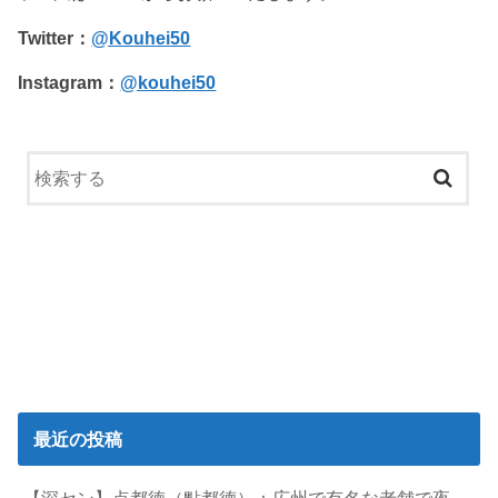
Twitter：
@Kouhei50
Instagram：
@kouhei50
最近の投稿
【深セン】点都徳（點都德）：広州で有名な老舗で夜