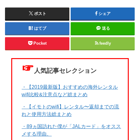
ポスト
シェア
はてブ
送る
Pocket
feedly
☞
人気記事セレクション
・【2019最新版】おすすめの海外レンタル
wifi比較&注意点など総まとめ
・【イモトのwifi】レンタル〜返却までの流
れと使用方法総まとめ
・89ヵ国訪れた僕が「JALカード」をオスス
メする理由。