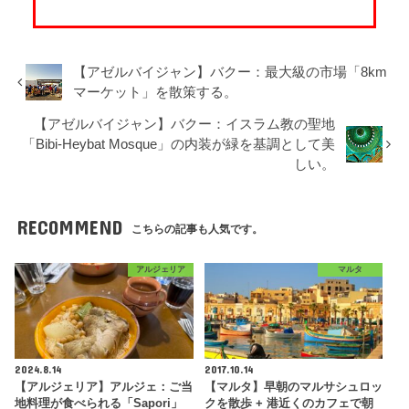
【アゼルバイジャン】バクー：最大級の市場「8km
マーケット」を散策する。
【アゼルバイジャン】バクー：イスラム教の聖地
「Bibi-Heybat Mosque」の内装が緑を基調として美
しい。
RECOMMEND
こちらの記事も人気です。
アルジェリア
マルタ
2024.8.14
2017.10.14
【アルジェリア】アルジェ：ご当
【マルタ】早朝のマルサシュロッ
地料理が食べられる「Sapori」
クを散歩 + 港近くのカフェで朝