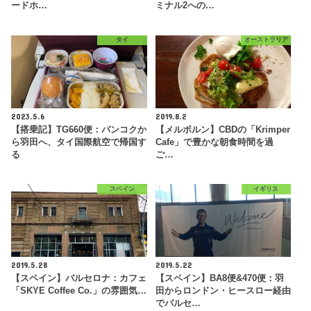
ードホ…
ミナル2への…
タイ
オーストラリア
2023.5.6
2019.8.2
【搭乗記】TG660便：バンコクか
【メルボルン】CBDの「Krimper
ら羽田へ、タイ国際航空で帰国す
Cafe」で豊かな朝食時間を過
る
ご…
スペイン
イギリス
2019.5.28
2019.5.22
【スペイン】バルセロナ：カフェ
【スペイン】BA8便&470便：羽
「SKYE Coffee Co.」の雰囲気…
田からロンドン・ヒースロー経由
でバルセ…