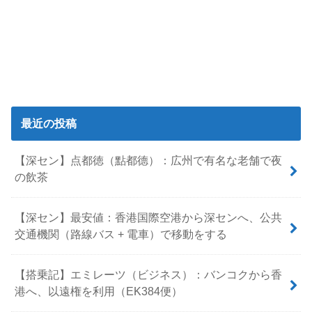
最近の投稿
【深セン】点都徳（點都德）：広州で有名な老舗で夜
の飲茶
【深セン】最安値：香港国際空港から深センへ、公共
交通機関（路線バス + 電車）で移動をする
【搭乗記】エミレーツ（ビジネス）：バンコクから香
港へ、以遠権を利用（EK384便）