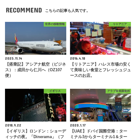
RECOMMEND
こちらの記事も人気です。
世界の移動情報
リトアニア
2025.11.14
2016.4.18
【搭乗記】アシアナ航空（ビジネ
【リトアニア】ハレス市場の安く
ス）：成田から仁川へ（OZ107
て美味しい食堂とフレッシュジュ
便）
ースのお店。
イギリス
アラブ首長国連邦
2018.9.22
2020.1.17
【イギリス】ロンドン：ショーデ
【UAE】ドバイ国際空港：ター
ィッチの夜。「Dinerama」（フ
ミナル3からターミナル1＆ター