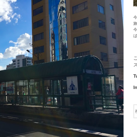
今
T
I