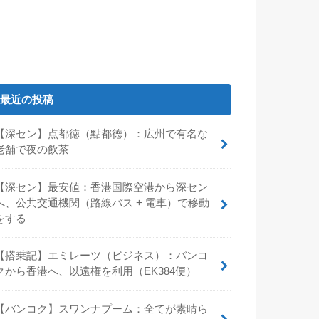
最近の投稿
【深セン】点都徳（點都德）：広州で有名な
老舗で夜の飲茶
【深セン】最安値：香港国際空港から深セン
へ、公共交通機関（路線バス + 電車）で移動
をする
【搭乗記】エミレーツ（ビジネス）：バンコ
クから香港へ、以遠権を利用（EK384便）
【バンコク】スワンナプーム：全てが素晴ら