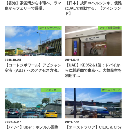
【香港】索罟灣から中環へ。ラマ
【日本】成田⇒ヘルシンキ、優雅
島からフェリーで帰環。
にJALで移動する。【フィンラン
ド】
コートジボワール
アラブ首長国連邦
2016.10.28
2019.5.16
【コートジボワール】アビジャン
【UAE】KE952＆1便：ドバイか
空港（ABJ）へのアクセス方法。
ら仁川経由で東京へ。大韓航空を
利用す…
アメリカ
オーストラリア
2025.5.27
2019.7.12
【ハワイ】Uber：ホノルル国際
【オーストラリア】CI101 & CI57