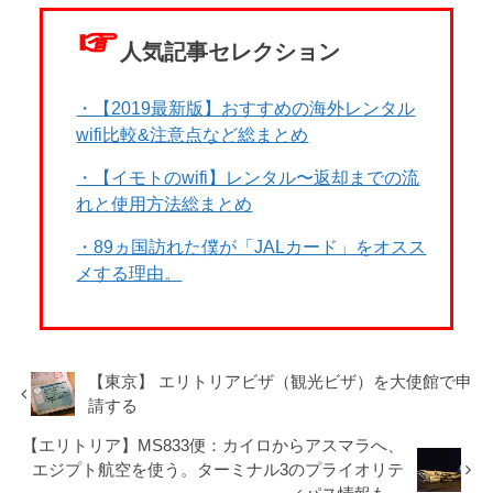
☞
人気記事セレクション
・【2019最新版】おすすめの海外レンタル
wifi比較&注意点など総まとめ
・【イモトのwifi】レンタル〜返却までの流
れと使用方法総まとめ
・89ヵ国訪れた僕が「JALカード」をオスス
メする理由。
【東京】 エリトリアビザ（観光ビザ）を大使館で申
請する
【エリトリア】MS833便：カイロからアスマラへ、
エジプト航空を使う。ターミナル3のプライオリテ