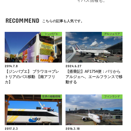
ィパス情報も。
RECOMMEND
こちらの記事も人気です。
ジンバブエ
アルジェリア
2014.7.8
2024.6.27
【ジンバブエ】 ブラワヨ⇒プレ
【搭乗記】AF1754便：パリから
トリアのバス移動 【南アフリ
アルジェへ、エールフランスで移
カ】
動する
世界の移動情報
フィンランド
2017.2.3
2016.3.18