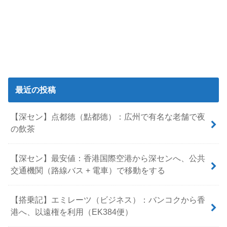
最近の投稿
【深セン】点都徳（點都德）：広州で有名な老舗で夜
の飲茶
【深セン】最安値：香港国際空港から深センへ、公共
交通機関（路線バス + 電車）で移動をする
【搭乗記】エミレーツ（ビジネス）：バンコクから香
港へ、以遠権を利用（EK384便）