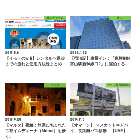
旅のアイテム
富山
2017.8.6
2022.1.22
【イモトのwifi】レンタル〜返却
【宿泊記】東横イン：「東横INN
までの流れと使用方法総まとめ
富山駅新幹線口2」に宿泊する
マルタ
アラブ首長国連邦
2017.9.20
2014.11.5
【マルタ】夜編：静寂に包まれた
【オマーン】 マスカット⇒ドバ
古都イムディーナ（Mdina）を歩
イ、長距離バス移動 【UAE】
く。