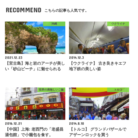
RECOMMEND
こちらの記事も人気です。
沖縄
ウクライナ
2021.12.23
2014.12.3
【宮古島】海と岩のアーチが美し
【ウクライナ】 古き良きキエフ
い「砂山ビーチ」に魅せられる
地下鉄の美しい姿
世界の美味しいご飯
トルコ
2016.12.21
2014.8.10
【中国】上海: 老西門の「老盛昌
【トルコ】 グランドバザールで
湯包館」で小籠包を食す。
アザーンロックを買う