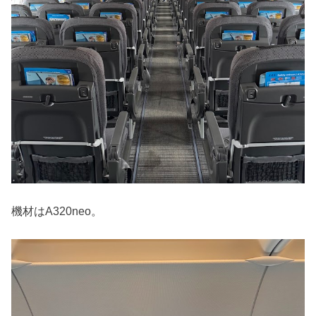
機材はA320neo。