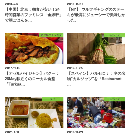
2018.3.5
2015.11.28
【中国】北京：朝食が安い！24
【NY】 ウルフギャングのステー
時間営業のファミレス「金鼎軒」
キが最高にジューシーで美味しか
で朝ごはんを…
った。
アゼルバイジャン
スペイン
2017.11.13
2019.5.25
【アゼルバイジャン】バクー：
【スペイン】バルセロナ：冬の名
28May駅近くのローカル食堂
物"カルソッツ"を「Restaurant
「Turkua…
…
タイ
スペイン
2021.7.11
2016.11.29