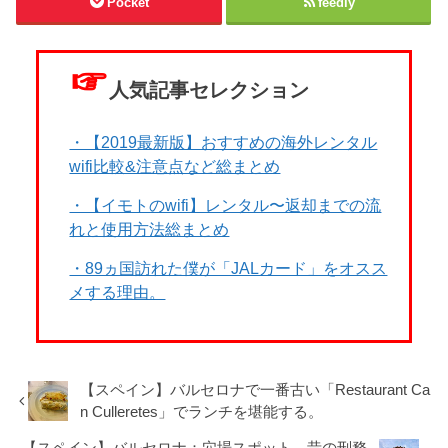
Pocket
feedly
☞
人気記事セレクション
・【2019最新版】おすすめの海外レンタル
wifi比較&注意点など総まとめ
・【イモトのwifi】レンタル〜返却までの流
れと使用方法総まとめ
・89ヵ国訪れた僕が「JALカード」をオスス
メする理由。
【スペイン】バルセロナで一番古い「Restaurant Ca
n Culleretes」でランチを堪能する。
【スペイン】バルセロナ：穴場スポット。昔の刑務