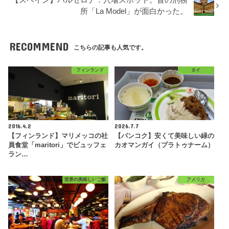
所「La Model」が面白かった。
RECOMMEND
こちらの記事も人気です。
フィンランド
タイ
2016.4.2
2026.7.7
【フィンランド】マリメッコの社
【バンコク】安くて美味しい緑の
員食堂「maritori」でビュッフェ
カオマンガイ（プラトゥナーム）
ラン…
世界の美味しいご飯
アメリカ