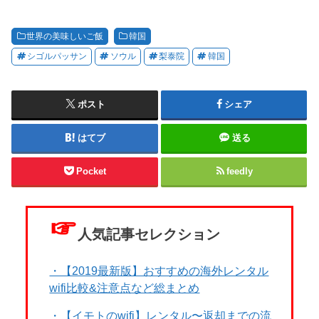
世界の美味しいご飯
韓国
シゴルパッサン
ソウル
梨泰院
韓国
ポスト
シェア
はてブ
送る
Pocket
feedly
☞
人気記事セレクション
・【2019最新版】おすすめの海外レンタル
wifi比較&注意点など総まとめ
・【イモトのwifi】レンタル〜返却までの流