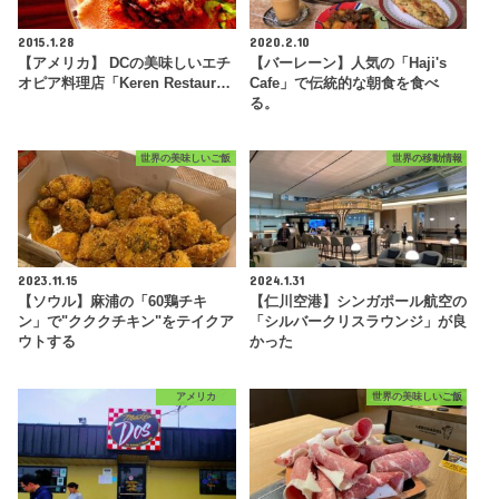
2015.1.28
2020.2.10
【アメリカ】 DCの美味しいエチ
【バーレーン】人気の「Haji's
オピア料理店「Keren Restaur…
Cafe」で伝統的な朝食を食べ
る。
世界の美味しいご飯
世界の移動情報
2023.11.15
2024.1.31
【ソウル】麻浦の「60鶏チキ
【仁川空港】シンガポール航空の
ン」で"クククチキン"をテイクア
「シルバークリスラウンジ」が良
ウトする
かった
アメリカ
世界の美味しいご飯