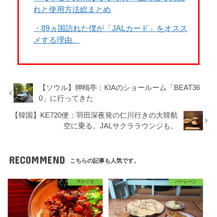
れと使用方法総まとめ
・89ヵ国訪れた僕が「JALカード」をオスス
メする理由。
【ソウル】狎鴎亭：KIAのショールーム「BEAT36
0」に行ってきた
【韓国】KE720便：羽田深夜発の仁川行きの大韓航
空に乗る。JALサクララウンジも。
RECOMMEND
こちらの記事も人気です。
アメリカ
バーレーン