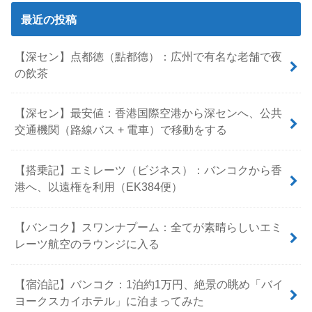
最近の投稿
【深セン】点都徳（點都德）：広州で有名な老舗で夜
の飲茶
【深セン】最安値：香港国際空港から深センへ、公共
交通機関（路線バス + 電車）で移動をする
【搭乗記】エミレーツ（ビジネス）：バンコクから香
港へ、以遠権を利用（EK384便）
【バンコク】スワンナプーム：全てが素晴らしいエミ
レーツ航空のラウンジに入る
【宿泊記】バンコク：1泊約1万円、絶景の眺め「バイ
ヨークスカイホテル」に泊まってみた