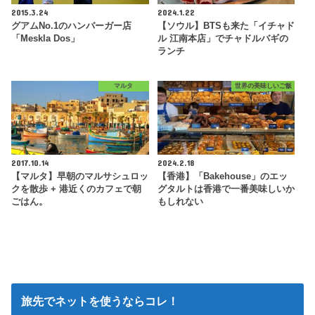
2015.3.24
2024.1.22
グアムNo.1のハンバーガー店
【ソウル】BTSも来た「イチャド
「Meskla Dos」
ル 江南本店」でチャドルバギの
ランチ
マルタ
世界の美味しいご飯
2017.10.14
2024.2.18
【マルタ】早朝のマルサシュロッ
【香港】「Bakehouse」のエッ
クを散歩 + 港近くのカフェで朝
グタルトは香港で一番美味しいか
ごはん。
もしれない
旅先でネットを使うならコレ！