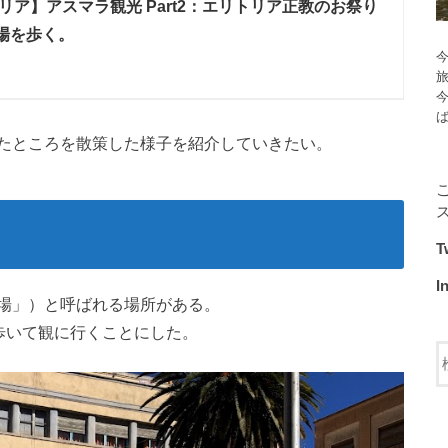
リア】アスマラ観光 Part2：エリトリア正教のお祭り
場を歩く。
今
たところを散策した様子を紹介していきたい。
T
I
場」）と呼ばれる場所がある。
たので歩いて観に行くことにした。