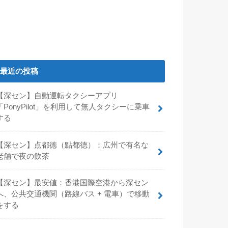
最近の投稿
【深セン】自動運転タクシーアプリ
「PonyPilot」を利用して無人タクシーに乗車
する
【深セン】点都徳（點都德）：広州で有名な
老舗で夜の飲茶
【深セン】最安値：香港国際空港から深セン
へ、公共交通機関（路線バス + 電車）で移動
をする